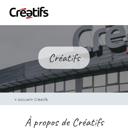
Skip
Cookies management panel
to
main
content
Navigation
principale
Créatifs
Accueil
Créatifs
À propos de Créatifs
Modules
Ckeditor
éditoriaux