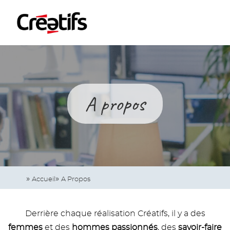
Skip
Cookies management panel
to
main
content
Navigation
principale
A propos
Accueil
A Propos
Derrière chaque réalisation Créatifs, il y a des
femmes
et des
hommes passionnés
, des
savoir-faire